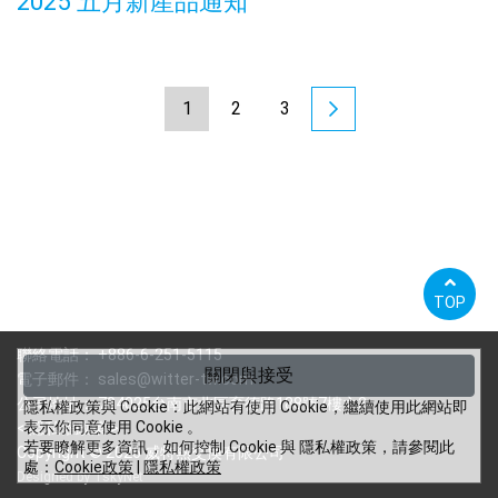
2025 五月新產品通知
1
2
3
TOP
聯絡電話：
+886-6-251-5115
關閉與接受
電子郵件：
sales@witter-tw.com
公司地址： 704025台南市北區育德路188號7樓之3
隱私權政策與 Cookie：此網站有使用 Cookie，繼續使用此網站即
表示你同意使用 Cookie 。
<
隱私權政策
>
若要瞭解更多資訊，如何控制 Cookie 與 隱私權政策，請參閱此
Copyright © 2026 威特熱交換有限公司
處：
Cookie政策
|
隱私權政策
Designed by
TskyNet